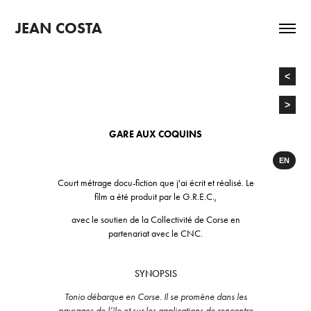
JEAN COSTA
<
>
GARE AUX COQUINS
EN
Court métrage docu-fiction que j'ai écrit et réalisé. Le
film a été produit par le G.R.E.C.,
avec le soutien de la Collectivité de Corse en
partenariat avec le CNC.
SYNOPSIS
Tonio débarque en Corse. Il se promène dans les
paysages de l’île et sur les applications de rencontre